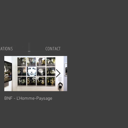
A l'affiche
CATIONS
CONTACT
BNF - L'Homme-Paysage
Mowwgli - Sophie Zénon
revisite son histoire familiale