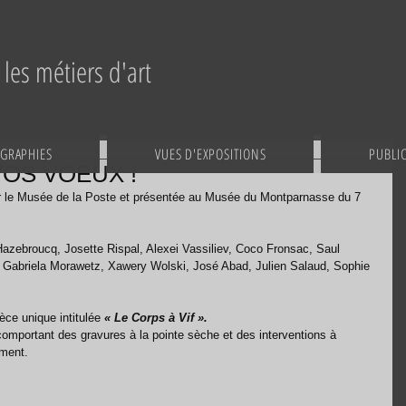
les métiers d'art
GRAPHIES
VUES D'EXPOSITIONS
PUBLI
 VOS VOEUX !
ar le Musée de la Poste et présentée au Musée du Montparnasse du 7 
azebroucq, Josette Rispal, Alexei Vassiliev, Coco Fronsac, Saul 
, Gabriela Morawetz, Xawery Wolski, José Abad, Julien Salaud, Sophie 
èce unique intitulée 
« Le Corps à Vif ».
comportant des gravures à la pointe sèche et des interventions à 
ment. 