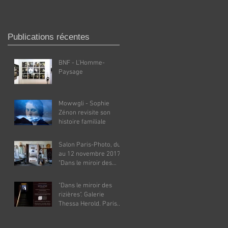
Publications récentes
BNF - L'Homme-
Paysage
Mowwgli - Sophie
Zénon revisite son
histoire familiale
Salon Paris-Photo, du 9
au 12 novembre 2017.
"Dans le miroir des
rizières". Galerie
Thessa
"Dans le miroir des
rizières". Galerie
Thessa Herold. Paris.
Du 26 octobre au 2
décembre 2