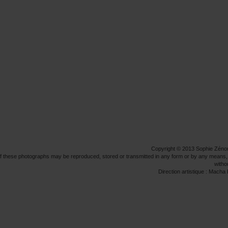
Copyright © 2013 Sophie Zéno
f these photographs may be reproduced, stored or transmitted in any form or by any means, 
witho
Direction artistique : Mac