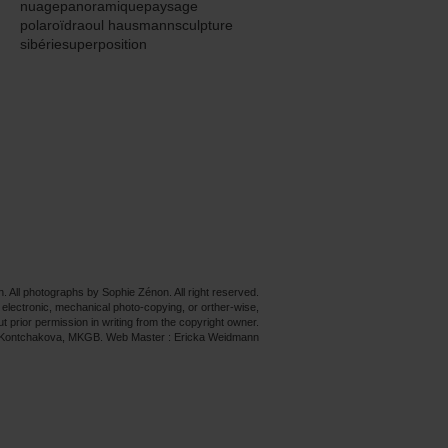
nuage
panoramique
paysage
polaroïd
raoul hausmann
sculpture
sibérie
superposition
n.
All photographs by Sophie Zénon.
All right reserved.
electronic, mechanical photo-copying, or orther-wise,
ut prior permission in writing from the copyright owner.
ha Kontchakova, MKGB. Web Master : Ericka Weidmann