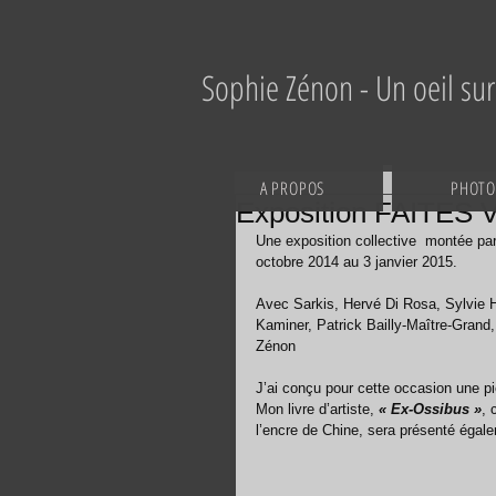
Sophie Zénon - Un oeil sur 
A PROPOS
PHOTO
Exposition FAITES
Une exposition collective  montée p
octobre 2014 au 3 janvier 2015. 
Avec Sarkis, Hervé Di Rosa, Sylvie H
Kaminer, Patrick Bailly-Maître-Grand
Zénon 
J’ai conçu pour cette occasion une pi
Mon livre d’artiste, 
« Ex-Ossibus »
, 
l’encre de Chine, sera présenté égale