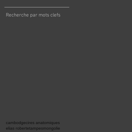
Recherche par mots clefs
cambodge
cires anatomiques
elias robert
etampes
mongolie