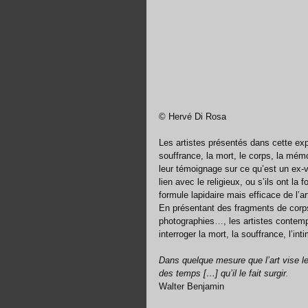
© Hervé Di Rosa 
Les artistes présentés dans cette expos
souffrance, la mort, le corps, la mémo
leur témoignage sur ce qu’est un ex-v
lien avec le religieux, ou s’ils ont la 
formule lapidaire mais efficace de l’ar
En présentant des fragments de corps,
photographies…, les artistes contempor
interroger la mort, la souffrance, l’i
Dans quelque mesure que l’art vise l
des temps […] qu’il le fait surgir.
Walter Benjamin 