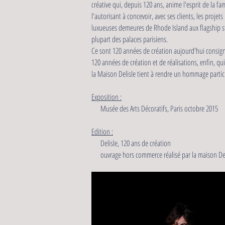
créative qui, depuis 120 ans, anime l'esprit de la fa
l'autorisant à concevoir, avec ses clients, les proje
luxueuses demeures de Rhode Island aux flagship s
plupart des palaces parisiens.
Ce sont 120 années de création aujourd'hui consigné
120 années de création et de réalisations, enfin, qu
la Maison Delisle tient à rendre un hommage partic
Exposition :
Musée des Arts Décoratifs, Paris octobre 2015
Edition :
Delisle, 120 ans de création
ouvrage hors commerce réalisé par la maison Deli