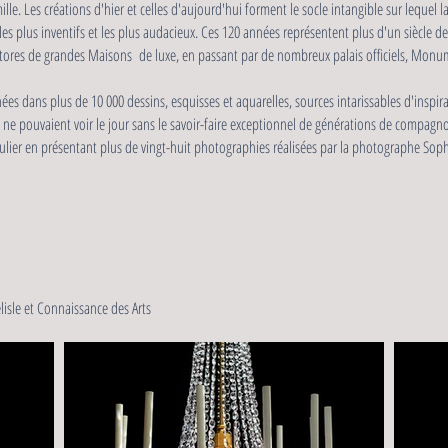
mille. Les créations d'hier et celles d'aujourd'hui forment le socle intangible sur lequel 
ts les plus inventifs et les plus audacieux. Ces 120 années représentent plus d'un siècle
tores de grandes Maisons de luxe, en passant par de nombreux palais officiels, Monum
es dans plus de 10 000 dessins, esquisses et aquarelles, sources intarissables d'inspir
i ne pouvaient voir le jour sans le savoir-faire exceptionnel de générations de compagno
ulier en présentant plus de vingt-huit photographies réalisées par la photographe Sop
sle et Connaissance des Arts